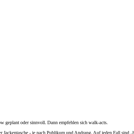
ow geplant oder sinnvoll. Dann empfehlen sich walk-acts.
 Jackentasche - je nach Publikum und Andrang. Auf jeden Fall sind „bu