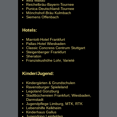
Ikea Wallau
Reichelbräu-Bayern-Tournee
Punica-Deutschland-Tournee
Mönchshof-Bräu Kulmbach
Siemens Offenbach
Hotels:
Marriott-Hotel Frankfurt
Pallas-Hotel Wiesbaden
Classic Concress Centrum Stuttgart
Steigenberger Frankfurt
Sheraton
Franziskushöhe Lohr, Varieté
Kinder/Jugend:
Kindergärten & Grundschulen
Ravensburger Spieleland
Legoland Günzburg
Stadtbüchereien Frankfurt, Wiesbaden,
Darmstadt
Jugendpflege Limburg, MTK, RTK
Lebenshilfe Kelkheim
Kinderhaus Gallus
Jugendring Leinfelden