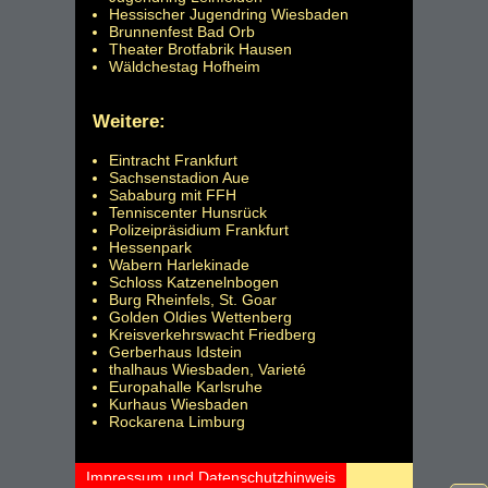
Hessischer Jugendring Wiesbaden
Brunnenfest Bad Orb
Theater Brotfabrik Hausen
Wäldchestag Hofheim
Weitere:
Eintracht Frankfurt
Sachsenstadion Aue
Sababurg mit FFH
Tenniscenter Hunsrück
Polizeipräsidium Frankfurt
Hessenpark
Wabern Harlekinade
Schloss Katzenelnbogen
Burg Rheinfels, St. Goar
Golden Oldies Wettenberg
Kreisverkehrswacht Friedberg
Gerberhaus Idstein
thalhaus Wiesbaden, Varieté
Europahalle Karlsruhe
Kurhaus Wiesbaden
Rockarena Limburg
Impressum und Datenschutzhinweis